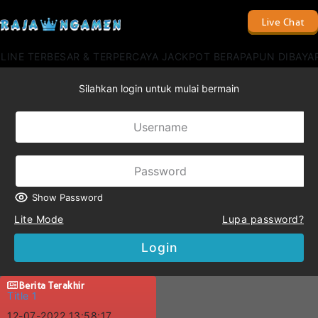
Live Chat
INE TERBESAR & TERPERCAYA JACKPOT BERAPAPUN DIBAYAR L
Silahkan login untuk mulai bermain
Show Password
Lite Mode
Lupa password?
Login
Berita Terakhir
Title 1
12-07-2022 13:58:17