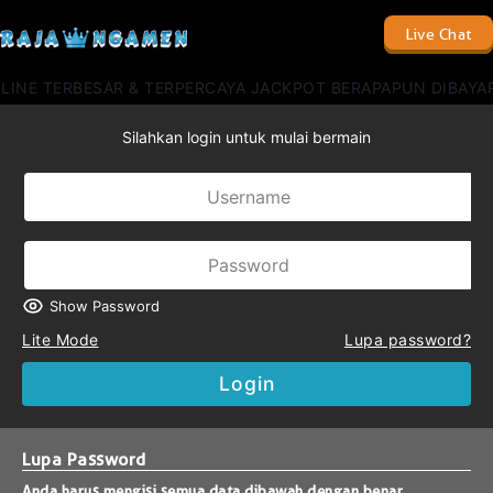
Live Chat
NE TERBESAR & TERPERCAYA JACKPOT BERAPAPUN DIBAYAR L
Silahkan login untuk mulai bermain
Show Password
Lite Mode
Lupa password?
Login
Lupa Password
Anda harus mengisi semua data dibawah dengan benar.